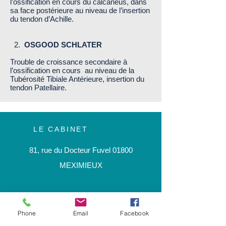
l’ossification en cours du calcanéus, dans
sa face postérieure au niveau de l’insertion
du tendon d’Achille.
2.
OSGOOD SCHLATER
Trouble de croissance secondaire à
l’ossification en cours au niveau de la
Tubérosité Tibiale Antérieure, insertion du
tendon Patellaire.
LE CABINET
81, rue du Docteur Fuvel 01800
MEXIMIEUX
LES HORAIRES
Phone
Email
Facebook
Du lundi au vendredi